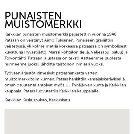
PUNAISTEN
MUISTOMERKKI
Karkkilan punaisten muistomerkki paljastettiin vuonna 1948.
Patsaan on veistänyt Aimo Tukiainen. Punaiseen graniittiin
veistetyssä, yli kolme metriä korkeassa patsaassa on symbolisesti
kuvattuna Hyvästijättö, Marssi kohtalon tiellä, Veljesapu (paluu) ja
Toivontähti. Patsaan jalustassa on teksti: Aatteemme puolesta
hurmeenne juoksi, lähditte taistohon ihmisen vuoksi.
Työväenjärjestöt nimesivät patsashanketta varten
muistomerkkitoimikunnan. Patsas hankittiin kansalaiskeräyksellä,
oman osuutensa antoivat myös Ul. Pyhäjärven kunta ja Karkkilan
kauppala. Patsas luovutettiin Karkkilan kauppalalle.
Karkkilan Keskuspuisto, Keskuskatu