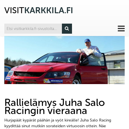
VISIT
KARKKILA.FI
Rallielämys Juha Salo
Racingin vieraana
Hurjapäät kypärät päähän ja vyöt kireälle! Juha Salo Racing
kyydittää sinut mutkiin sorateiden virtuoosin ottein. Näe