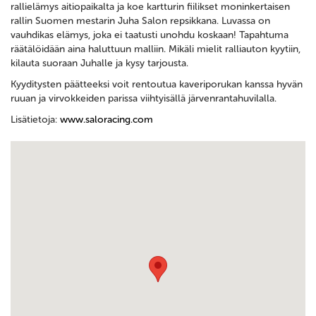
rallielämys aitiopaikalta ja koe kartturin fiilikset moninkertaisen
rallin Suomen mestarin Juha Salon repsikkana. Luvassa on
vauhdikas elämys, joka ei taatusti unohdu koskaan! Tapahtuma
räätälöidään aina haluttuun malliin. Mikäli mielit ralliauton kyytiin,
kilauta suoraan Juhalle ja kysy tarjousta.
Kyyditysten päätteeksi voit rentoutua kaveriporukan kanssa hyvän
ruuan ja virvokkeiden parissa viihtyisällä järvenrantahuvilalla.
Lisätietoja:
www.saloracing.com