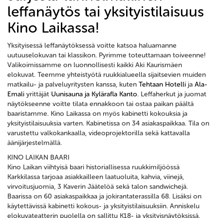
leffanäytös tai yksityistilaisuus
Kino Laikassa!
Yksityisessä leffanäytöksessä voitte katsoa haluamanne
uutuuselokuvan tai klassikon. Pyrimme toteuttamaan toiveenne!
Valikoimissamme on luonnollisesti kaikki Aki Kaurismäen
elokuvat. Teemme yhteistyötä ruukkialueella sijaitsevien muiden
matkailu- ja palveluyritysten kanssa, kuten
Tehtaan Hotelli
ja
Ala-
Emali
yrittäjät
Uunisauna ja
Kylärafla Kanto
. Leffaherkut ja juomat
näytökseenne voitte tilata ennakkoon tai ostaa paikan päältä
baaristamme. Kino Laikassa on myös kabinetti kokouksia ja
yksityistilaisuuksia varten. Kabinetissa on 34 asiakaspaikkaa. Tila on
varustettu valkokankaalla, videoprojektorilla sekä kattavalla
äänijärjestelmällä.
KINO LAIKAN BAARI
Kino Laikan viihtyisä baari historiallisessa ruukkimiljöössä
Karkkilassa tarjoaa asiakkailleen laatuoluita, kahvia, viinejä,
virvoitusjuomia, 3 Kaverin Jäätelöä sekä talon sandwichejä.
Baarissa on 60 asiakaspaikkaa ja jokirantaterassilla 68. Lisäksi on
käytettävissä kabinetti kokous- ja yksityistilaisuuksiin. Anniskelu
elokuvateatterin puolella on sallittu K18- ja yksityisnäytöksissä.