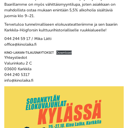
Baarillamme on myös vähittäismyyntilupa, joten asiakkaan on
mahdollista ostaa mukaan enintään 5,5% alkoholia sisältäviä
juomia klo 9–21.
Tervetuloa tunnelmalliseen elokuvateatteriimme ja sen baariin
Karkkila-Högforsin kulttuurihistorialliselle ruukkialueelle!
044 244 59 17 / Mika Lätti
office@kinolaika.fi
KINO-LAIKAN-TILAUSNAYTOKSET
Download
Yhteystiedot
Valurinkatu 2 C
03600 Karkkila
044 240 5317
info@kinolaika.fi