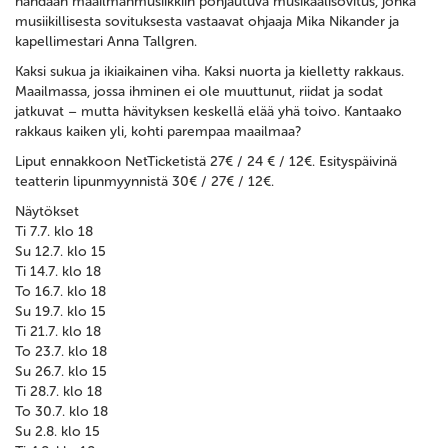
nähdään maailmanmusiikkiin pohjautuva musikaalisovitus, jonka
musiikillisesta sovituksesta vastaavat ohjaaja Mika Nikander ja
kapellimestari Anna Tallgren.
Kaksi sukua ja ikiaikainen viha. Kaksi nuorta ja kielletty rakkaus.
Maailmassa, jossa ihminen ei ole muuttunut, riidat ja sodat
jatkuvat – mutta hävityksen keskellä elää yhä toivo. Kantaako
rakkaus kaiken yli, kohti parempaa maailmaa?
Liput ennakkoon NetTicketistä 27€ / 24 € / 12€. Esityspäivinä
teatterin lipunmyynnistä 30€ / 27€ / 12€.
Näytökset
Ti 7.7. klo 18
Su 12.7. klo 15
Ti 14.7. klo 18
To 16.7. klo 18
Su 19.7. klo 15
Ti 21.7. klo 18
To 23.7. klo 18
Su 26.7. klo 15
Ti 28.7. klo 18
To 30.7. klo 18
Su 2.8. klo 15